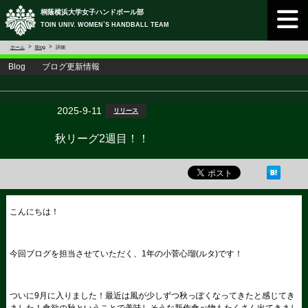
桐蔭横浜大学女子ハンドボール部
TOIN UNIV. WOMEN`S HANDBALL TEAM
ホーム
Blog
詳細
Blog ブログ更新情報
<
>
2025-9-11
リリース
秋リーグ2週目！！
こんにちは！
今回ブログを担当させていただく、1年の小菅心瑠(ルタ)です！
ついに9月に入りました！最近は風が少しずつ秋っぽくなってきたと感じてき
ました！食欲の秋ということで美味しそうな新作食べ物もたくさん出てきまし