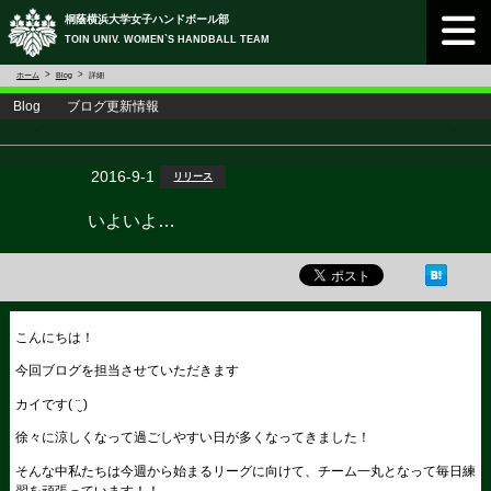
桐蔭横浜大学女子ハンドボール部
TOIN UNIV. WOMEN`S HANDBALL TEAM
ホーム
Blog
詳細
Blog ブログ更新情報
<
>
2016-9-1
リリース
いよいよ…
こんにちは！
今回ブログを担当させていただきます
カイです( ¨̮ )
徐々に涼しくなって過ごしやすい日が多くなってきました！
そんな中私たちは今週から始まるリーグに向けて、チーム一丸となって毎日練
習を頑張っています！！