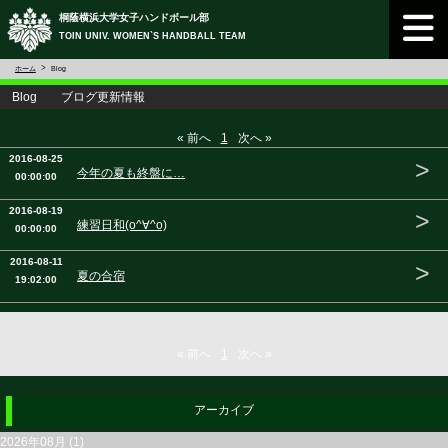
桐蔭横浜大学女子ハンドボール部
TOIN UNIV. WOMEN`S HANDBALL TEAM
ホーム
Blog
Blog ブログ更新情報
« 前へ
1
次へ »
2016-08-25
>
今年の夏も終盤に…
00:00:00
2016-08-19
>
練習日和(o^∀^o)
00:00:00
2016-08-11
>
夏の合宿
19:02:00
« 前へ
1
次へ »
アーカイブ
2026年08月 (1)