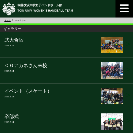
桐蔭横浜大学女子ハンドボール部
TOIN UNIV. WOMEN`S HANDBALL TEAM
ホーム
ギャラリー
ギャラリー
武大合宿
>
2015.3.19
ＯＧアカネさん来校
>
2015.3.14
イベント（スケート）
>
2015.3.14
卒部式
>
2015.3.14