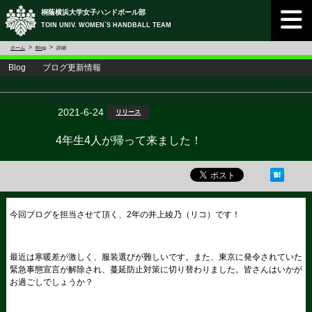
桐蔭横浜大学女子ハンドボール部
TOIN UNIV. WOMEN`S HANDBALL TEAM
ホーム
Blog
詳細
Blog ブログ更新情報
<
>
2021-6-24
リリース
4年生4人が帰って来ました！
今回ブログを担当させて頂く、2年の井上綾乃（リコ）です！
最近は寒暖差が激しく、服装選びが難しいです。また、東京に発令されていた
緊急事態宣言が解除され、蔓延防止対策に切り替わりました。皆さんはいかが
お過ごしでしょうか？