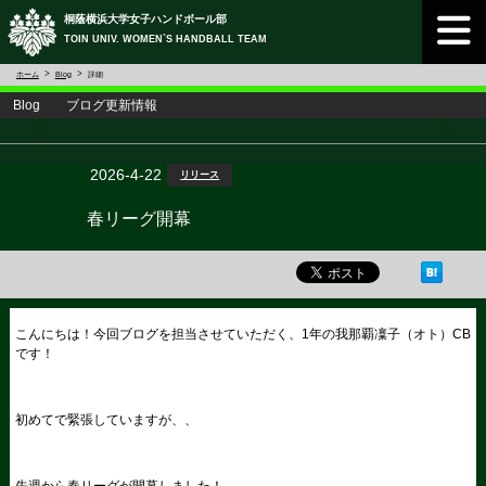
桐蔭横浜大学女子ハンドボール部
TOIN UNIV. WOMEN`S HANDBALL TEAM
ホーム
Blog
詳細
Blog ブログ更新情報
<
>
2026-4-22
リリース
春リーグ開幕
こんにちは！今回ブログを担当させていただく、1年の我那覇凜子（オト）CB
です！
初めてで緊張していますが、、
先週から春リーグが開幕しました！