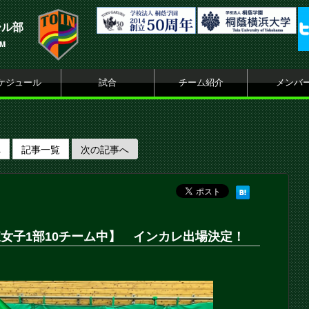
ール部
AM
ケジュール
試合
チーム紹介
メンバ
へ
記事一覧
次の記事へ
東女子1部10チーム中】 インカレ出場決定！