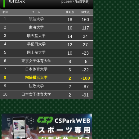
順位表
(2026年7月8日更新)
順位
チーム
勝ち点
得失点
1
筑波大学
18
160
2
東海大学
16
117
3
順天堂大学
14
24
4
早稲田大学
12
27
5
国士舘大学
10
-23
6
東京女子体育大学
8
-5
7
日本体育大学
6
-22
8
桐蔭横浜大学
2
-100
9
法政大学
2
-87
10
日本女子体育大学
2
-91