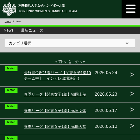
桐蔭横浜大学女子ハンドボール部
TOIN UNIV. WOMEN`S HANDBALL TEAM
ホーム
News
News 最新ニュース
« 前へ
1
次へ »
Match
>
2026.05.24
最終順位8位! 春リーグ【関東女子1部10
チーム中】 インカレ出場決定！
Match
>
2026.05.23
春季リーグ【関東女子1部】vs国士舘
Match
>
2026.05.17
春季リーグ【関東女子1部】vs日女体
Match
>
2026.05.10
春季リーグ【関東女子1部】vs順天堂
Match