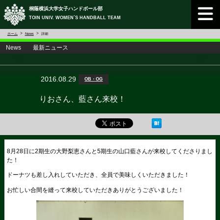
桐蔭横浜大学女子ハンドボール部
TOIN UNIV. WOMEN`S HANDBALL TEAM
ホーム
News
詳細
News 最新ニュース
<
>
2016.08.29
OB・OG
りおさん、藍さん来校！
8月28日に2期生の大野梨恵さんと5期生の山口藍さんが来校してくださりまし
た！
ドーナツも差し入れしていただき、全員で美味しくいただきました！
お忙しい合間を縫って来校していただきありがとうございました！