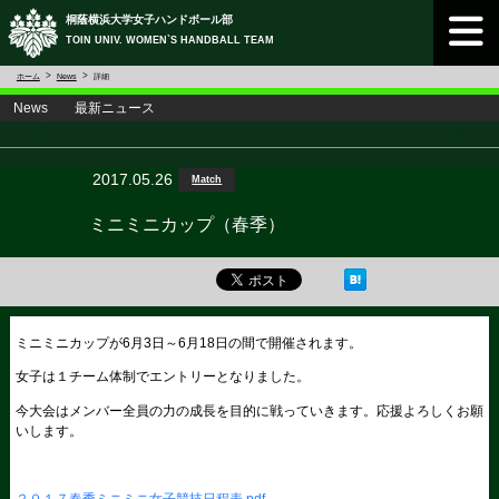
桐蔭横浜大学女子ハンドボール部
TOIN UNIV. WOMEN`S HANDBALL TEAM
ホーム
News
詳細
News 最新ニュース
<
>
2017.05.26
Match
ミニミニカップ（春季）
ミニミニカップが6月3日～6月18日の間で開催されます。
女子は１チーム体制でエントリーとなりました。
今大会はメンバー全員の力の成長を目的に戦っていきます。応援よろしくお願
いします。
２０１７春季ミニミニ女子競技日程表.pdf