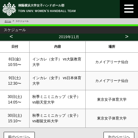
桐蔭横浜大学女子ハンドボール部
TOIN UNIV. WOMEN`S HANDBALL TEAM
ホーム
スケジュール
スケジュール
<
>
2019年11月
日付
内容
場所
8日(金)
インカレ（女子） vs大阪教育
カメイアリーナ仙台
10:55〜
大学
9日(
土
)
インカレ（女子） vs日本体育
カメイアリーナ仙台
12:30〜
大学
30日(
土
)
秋季ミニミニカップ（女子）
東京女子体育大学
14:05〜
vs順天堂大学
30日(
土
)
秋季ミニミニカップ（女子）
東京女子体育大学
15:10〜
vs都留文科大学
前のページへ
次のページヘ