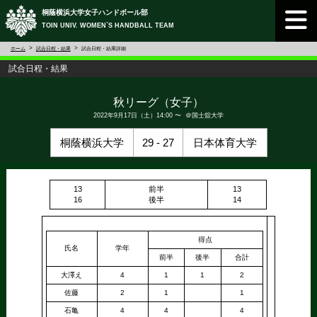
桐蔭横浜大学女子ハンドボール部
TOIN UNIV. WOMEN`S HANDBALL TEAM
ホーム
試合日程・結果
試合日程・結果詳細
試合日程・結果
秋リーグ（女子）
2022年9月17日（土）14:00 〜 ＠国士舘大学
桐蔭横浜大学
29 - 27
日本体育大学
13
前半
13
16
後半
14
得点
氏名
学年
前半
後半
合計
大澤え
4
1
1
2
佐藤
2
1
1
石亀
4
4
4