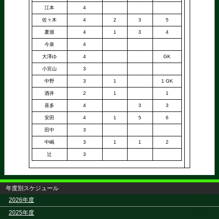
江本
4
佐々木
4
2
3
5
夏堀
4
1
3
4
今泉
4
大澤ゆ
4
GK
小宮山
3
中野
3
1
1 GK
酒井
2
1
1
喜多
4
3
3
安田
4
1
5
6
田中
3
中嶋
3
1
1
2
辻
3
年度別スケジュール
>
2026年度
>
2025年度