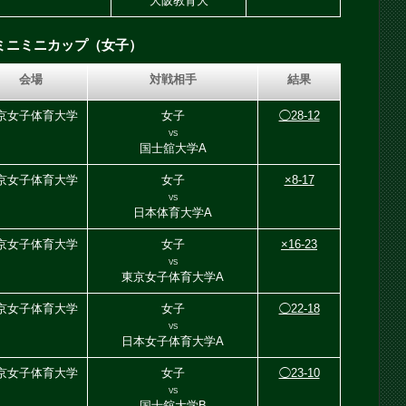
大阪教育大
ミニミニカップ（女子）
会場
対戦相手
結果
京女子体育大学
女子
◯28-12
VS
国士舘大学A
京女子体育大学
女子
×8-17
VS
日本体育大学A
京女子体育大学
女子
×16-23
VS
東京女子体育大学A
京女子体育大学
女子
◯22-18
VS
日本女子体育大学A
京女子体育大学
女子
◯23-10
VS
国士舘大学B