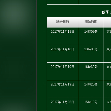
秋季
試合日時
開始時間
2017年11月18日
14時05分
東
2017年11月18日
13時00分
東
2017年11月19日
16時30分
東
2017年11月19日
14時20分
東
2017年11月25日
15時10分
東