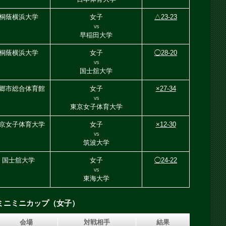
桐蔭横浜大学
女子
△23-23
VS
早稲田大学
桐蔭横浜大学
女子
◯28-20
VS
国士舘大学
郷市総合体育館
女子
×27-34
VS
東京女子体育大学
京女子体育大学
女子
×12-30
VS
筑波大学
国士舘大学
女子
◯24-22
VS
東海大学
ミニミニカップ（女子）
会場
対戦相手
結果