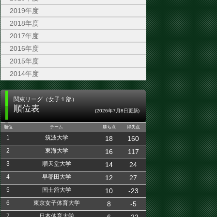
2019年度
2018年度
2017年度
2016年度
2015年度
2014年度
関東リーグ（女子１部）
順位表
(2026年7月8日更新)
順位
チーム
勝ち点
得失点
1
筑波大学
18
160
2
東海大学
16
117
3
順天堂大学
14
24
4
早稲田大学
12
27
5
国士舘大学
10
-23
6
東京女子体育大学
8
-5
7
日本体育大学