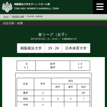
桐蔭横浜大学女子ハンドボール部
TOIN UNIV. WOMEN`S HANDBALL TEAM
ホーム
試合日程・結果
試合日程・結果詳細
試合日程・結果
春リーグ（女子）
2017年5月13日（土）14:40 〜 ＠桐蔭横浜大学
桐蔭横浜大学
19 - 24
日本体育大学
８
前半
１４
１１
後半
１０
得点
氏名
学年
前半
後半
合計
桑原
３
GK
西笛
４
３
４
７
中村
４