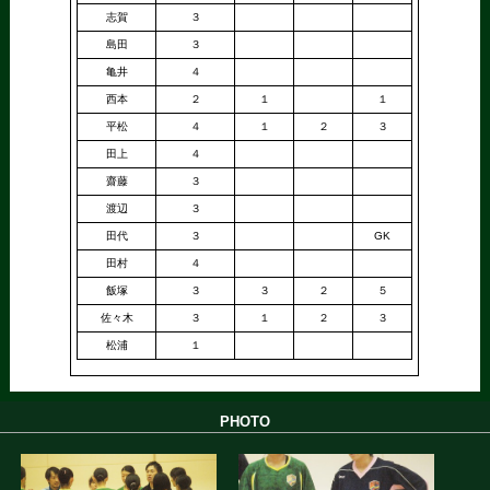
志賀
３
島田
３
亀井
４
西本
２
１
１
平松
４
１
２
３
田上
４
齋藤
３
渡辺
３
田代
３
GK
田村
４
飯塚
３
３
２
５
佐々木
３
１
２
３
松浦
１
PHOTO