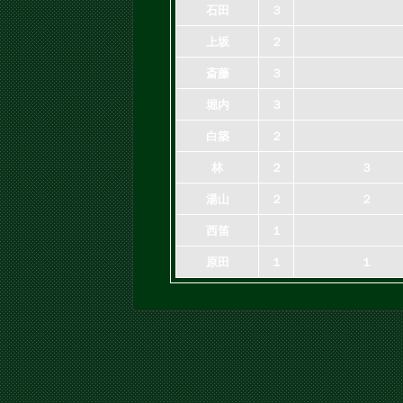
石田
３
上坂
２
斎藤
３
堀内
３
白築
２
林
２
３
湯山
２
２
西笛
１
原田
１
１