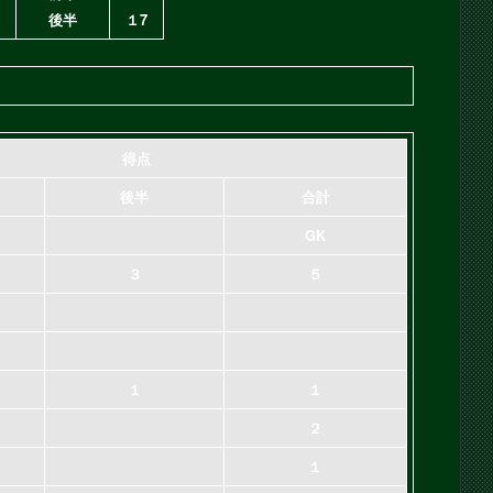
後半
１7
得点
後半
合計
GK
３
５
１
１
２
１