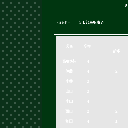
9
＜戦評＞
☆１部星取表☆
氏名
学年
前半
高橋(瑛)
４
伊藤
４
２
小林
３
山口
３
小山
４
西口
２
２
和田
４
１