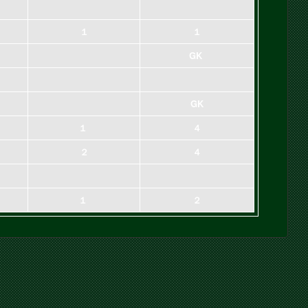
１
１
GK
GK
１
４
２
４
１
２