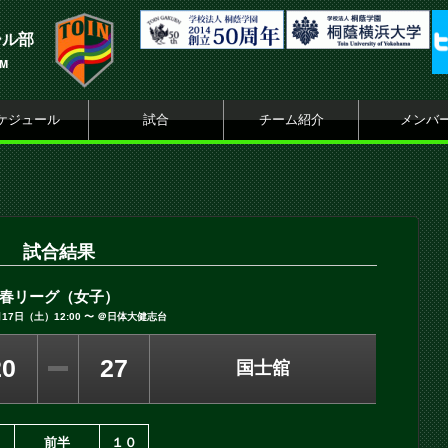
ール部
AM
ケジュール
試合
チーム紹介
メンバ
試合結果
春リーグ（女子）
月17日（土）12:00 〜 ＠日体大健志台
20
27
国士舘
1
前半
１０