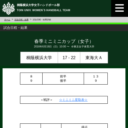
桐蔭横浜大学女子ハンドボール部
TOIN UNIV. WOMEN`S HANDBALL TEAM
ホーム
試合日程・結果
試合日程・結果詳細
試合日程・結果
春季ミニミニカップ（女子）
2016年6月19日（日）10:00 〜 ＠東京女子体育大学
桐蔭横浜大学
17 - 22
東海大Ａ
８
前半
１３
９
後半
９
＜戦評＞
☆ミニミニ星取表☆
得点