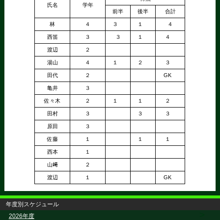
氏名
学年
前半
後半
合計
林
４
３
１
４
西笛
３
３
１
４
渡辺
２
湯山
４
１
２
３
田代
２
GK
亀井
３
佐々木
２
１
１
２
田村
３
３
３
原田
３
佐藤
１
１
１
西本
１
山﨑
２
渡辺
１
GK
年度別スケジュール
>
2026年度