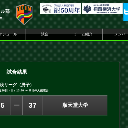
ール部
AM
ケジュール
試合
チーム紹介
メンバ
試合結果
秋リーグ（男子）
0月26日（日）13:40 〜 ＠日体大健志台
35
37
順天堂大学