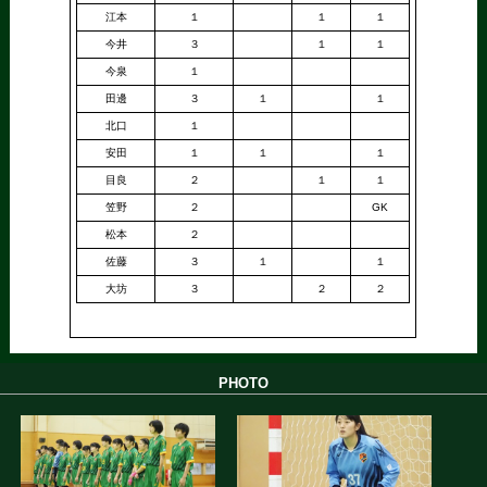
江本
１
１
１
今井
３
１
１
今泉
１
田邊
３
１
１
北口
１
安田
１
１
１
目良
２
１
１
笠野
２
GK
松本
２
佐藤
３
１
１
大坊
３
２
２
PHOTO