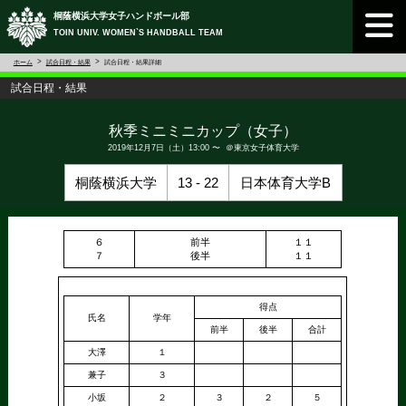
桐蔭横浜大学女子ハンドボール部
TOIN UNIV. WOMEN`S HANDBALL TEAM
ホーム
試合日程・結果
試合日程・結果詳細
試合日程・結果
秋季ミニミニカップ（女子）
2019年12月7日（土）13:00 〜 ＠東京女子体育大学
桐蔭横浜大学
13 - 22
日本体育大学B
６
前半
１１
７
後半
１１
得点
氏名
学年
前半
後半
合計
大澤
１
兼子
３
小坂
２
３
２
５