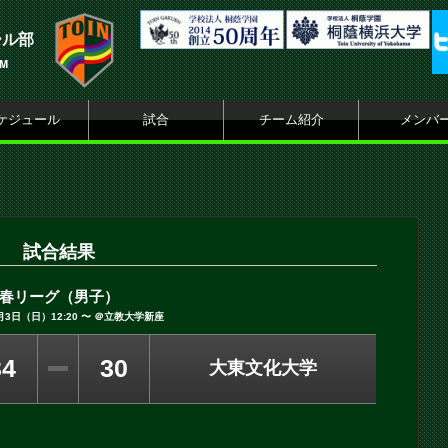
ール部
AM
ケジュール
試合
チーム紹介
メンバ
試合結果
春リーグ（男子）
5月3日（日）12:20 〜 ＠立教大学新座
34
30
大東文化大学