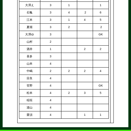
大澤え
3
1
1
石亀
3
4
2
6
江本
3
1
4
5
夏堀
3
2
2
大澤ゆ
3
GK
山村
2
酒井
1
2
2
喜多
3
山本
4
中嶋
2
2
2
4
目良
4
笠野
4
GK
松本
4
2
3
5
稲垣
4
湯山
4
齋須
4
1
1