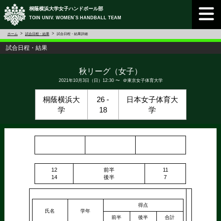
桐蔭横浜大学女子ハンドボール部
TOIN UNIV. WOMEN`S HANDBALL TEAM
ホーム
試合日程・結果
試合日程・結果詳細
試合日程・結果
秋リーグ（女子）
2021年10月3日（日）12:30 〜 ＠東京女子体育大学
桐蔭横浜大
26 -
日本女子体育大
学
18
学
12
前半
11
14
後半
7
得点
氏名
学年
前半
後半
合計